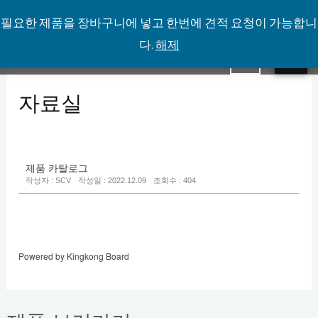
필요한 제품을 장바구니에 넣고 한번에 견적 요청이 가능합니
다.
해제
콘
MA
0
텐
ME
츠
자료실
로
건
너
제품 카탈로그
뛰
작성자 : SCV
작성일 : 2022.12.09
조회수 : 404
기
Powered by Kingkong Board