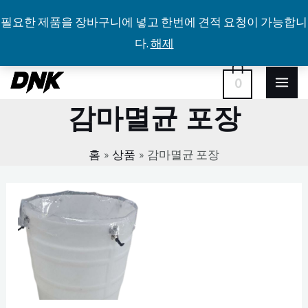
필요한 제품을 장바구니에 넣고 한번에 견적 요청이 가능합니
다.
해제
콘
MA
0
텐
감마멸균 포장
ME
츠
로
홈
상품
감마멸균 포장
건
너
뛰
기