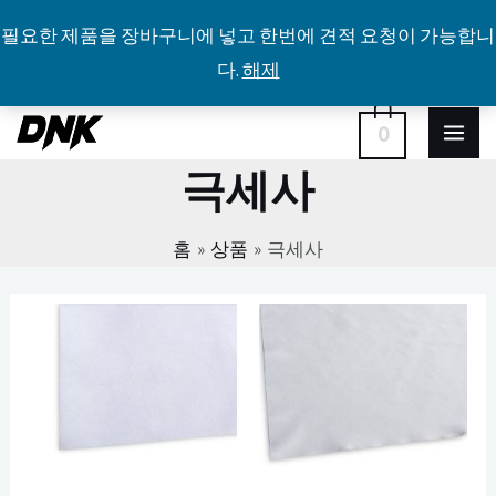
필요한 제품을 장바구니에 넣고 한번에 견적 요청이 가능합니
다.
해제
콘
MA
0
텐
극세사
ME
츠
로
홈
상품
극세사
건
너
뛰
기