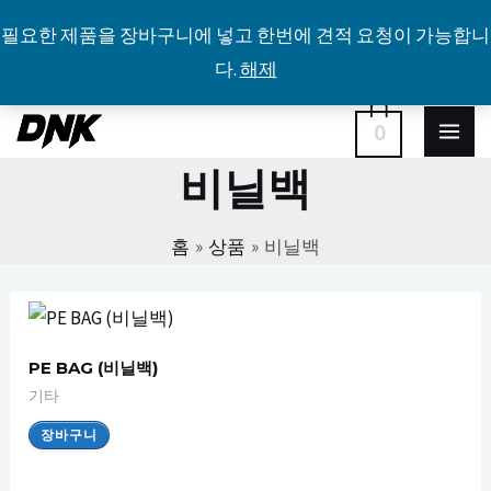
필요한 제품을 장바구니에 넣고 한번에 견적 요청이 가능합니
다.
해제
콘
MA
0
텐
비닐백
ME
츠
로
홈
상품
비닐백
건
너
뛰
기
PE BAG (비닐백)
기타
장바구니