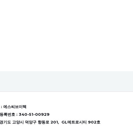
: 에스씨브이텍
록번호 : 340-51-00929
 경기도 고양시 덕양구 향동로 201, GL메트로시티 902호