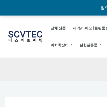
필
콘
텐
전체 상품
제약/바이오 | 클린룸 
츠
로
이화학장비
실험실용품
건
너
뛰
기