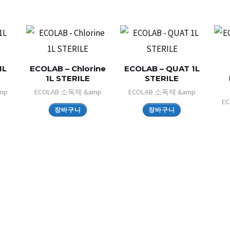
1L
ECOLAB – Chlorine
ECOLAB – QUAT 1L
1L STERILE
STERILE
mp
ECOLAB 소독제 &amp
ECOLAB 소독제 &amp
E
장바구니
장바구니