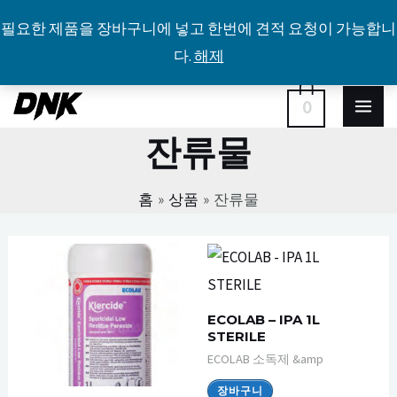
필요한 제품을 장바구니에 넣고 한번에 견적 요청이 가능합니
다.
해제
콘
MA
0
텐
잔류물
ME
츠
로
홈
상품
잔류물
건
너
뛰
기
ECOLAB – IPA 1L
STERILE
ECOLAB 소독제 &amp
장바구니