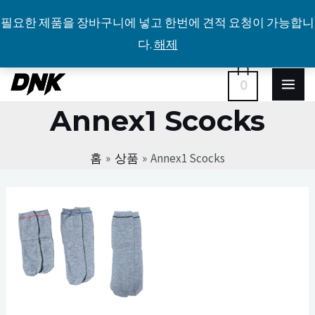
필요한 제품을 장바구니에 넣고 한번에 견적 요청이 가능합니
다.
해제
콘
MA
0
텐
Annex1 Scocks
ME
츠
로
홈
상품
Annex1 Scocks
건
너
뛰
기