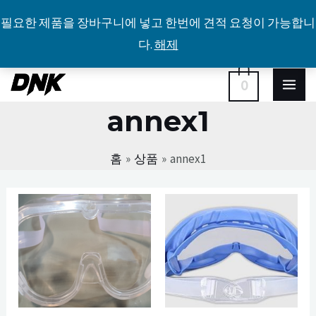
필요한 제품을 장바구니에 넣고 한번에 견적 요청이 가능합니
다.
해제
콘
MA
0
텐
annex1
ME
츠
로
홈
상품
annex1
건
너
뛰
기