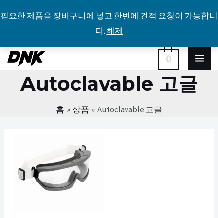
필요한 제품을 장바구니에 넣고 한번에 견적 요청이 가능합니
다.
해제
콘
MA
0
텐
Autoclavable 고글
ME
츠
로
홈
상품
Autoclavable 고글
건
너
뛰
기