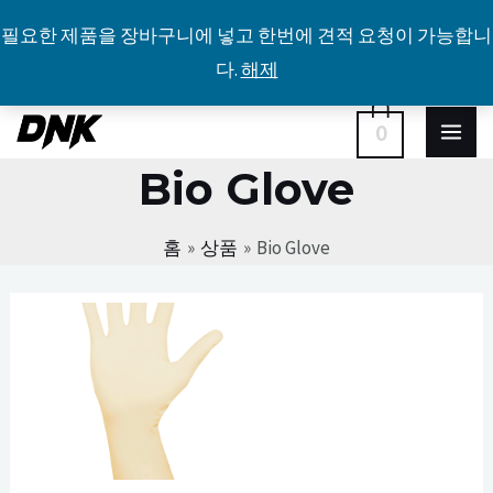
필요한 제품을 장바구니에 넣고 한번에 견적 요청이 가능합니
다.
해제
콘
MA
0
텐
Bio Glove
ME
츠
로
홈
상품
Bio Glove
건
너
뛰
기