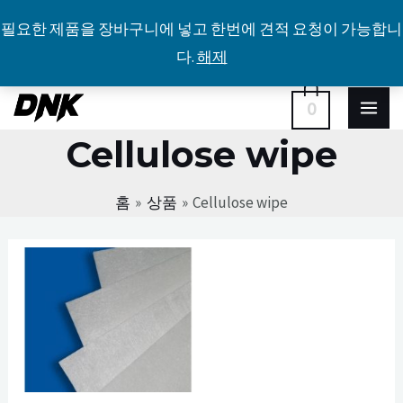
필요한 제품을 장바구니에 넣고 한번에 견적 요청이 가능합니
다.
해제
콘
MA
0
텐
Cellulose wipe
ME
츠
로
홈
상품
Cellulose wipe
건
너
뛰
기