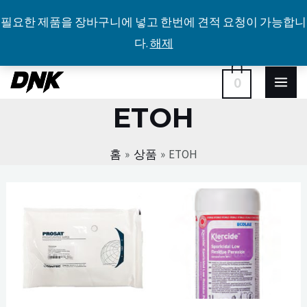
필요한 제품을 장바구니에 넣고 한번에 견적 요청이 가능합니
다.
해제
콘
MA
0
텐
ETOH
ME
츠
로
홈
상품
ETOH
건
너
뛰
기