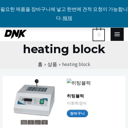
필요한 제품을 장바구니에 넣고 한번에 견적 요청이 가능합니
다.
해제
콘
MA
0
텐
heating block
ME
츠
로
홈
상품
heating block
건
너
뛰
기
히팅블럭
이화학장비
장바구니