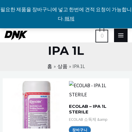
필요한 제품을 장바구니에 넣고 한번에 견적 요청이 가능합니
다.
해제
콘
MA
0
텐
IPA 1L
ME
츠
로
홈
상품
IPA 1L
건
너
뛰
기
ECOLAB – IPA 1L
STERILE
ECOLAB 소독제 &amp
장바구니