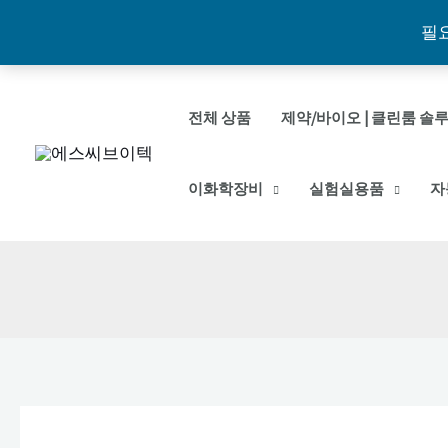
필
콘
텐
전체 상품
제약/바이오 | 클린룸 솔루션
츠
로
이화학장비
실험실용품
자
건
너
뛰
기