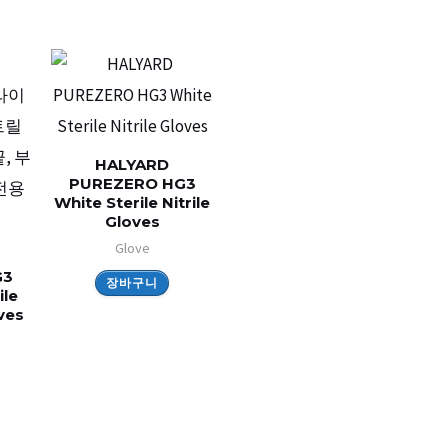
HALYARD
PUREZERO HG3
White Sterile Nitrile
Gloves
Glove
G3
장바구니
ile
ves