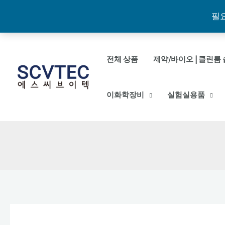
필
콘
텐
전체 상품
제약/바이오 | 클린룸 
츠
로
이화학장비
실험실용품
건
너
뛰
기