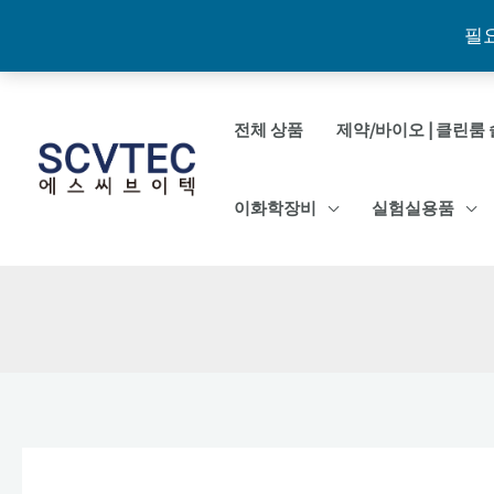
필
콘
텐
전체 상품
제약/바이오 | 클린룸 
츠
로
이화학장비
실험실용품
건
너
뛰
기