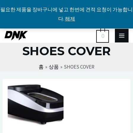
필요한 제품을 장바구니에 넣고 한번에 견적 요청이 가능합니
다.
해제
콘
MA
0
텐
SHOES COVER
ME
츠
로
홈
상품
SHOES COVER
건
너
뛰
기