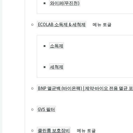
와이퍼(무진천)
ECOLAB 소독제 & 세척제
메뉴 토글
소독제
세척제
BNP 멸균백 (바이온팩) | 제약·바이오 전용 멸균 
GVS 필터
클린룸 보호장비
메뉴 토글