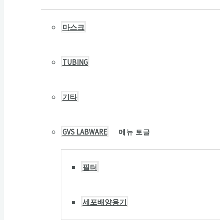
마스크
TUBING
기타
GVS LABWARE
메뉴 토글
필터
세포배양용기