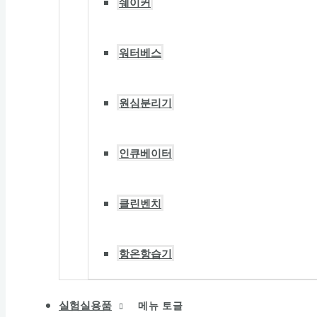
쉐이커
워터베스
원심분리기
인큐베이터
클린벤치
항온항습기
실험실용품
메뉴 토글