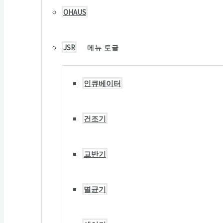
OHAUS
JSR
메뉴 토글
인큐베이터
건조기
교반기
멸균기