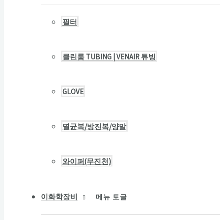
필터
클린룸 TUBING | VENAIR 튜빙
GLOVE
멸균복/방진복/양말
와이퍼(무진천)
이화학장비
메뉴 토글