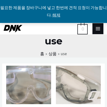
필요한 제품을 장바구니에 넣고 한번에 견적 요청이 가능합니
다.
해제
콘
MA
0
텐
use
ME
츠
로
홈
상품
use
건
너
뛰
기