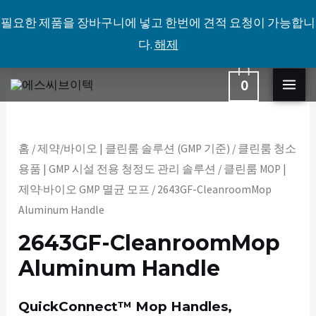
필요한 제품을 장바구니에 넣고 한번에 견적 요청이 가능합니
다.
해제
콘
MA
0
텐
2643GF-
ME
츠
CleanroomMop
로
Aluminum
홈
/
제약/바이오 | 클린룸 솔루션 (GMP 기준)
/
클린룸 청소
건
Handle
용품 | GMP 시설 전용 청정도 관리 솔루션
/
클린룸 MOP |
너
수
제약·바이오 GMP 멸균 모프
/ 2643GF-CleanroomMop
뛰
Aluminum Handle
량
기
2643GF-CleanroomMop
Aluminum Handle
QuickConnect™ Mop Handles,