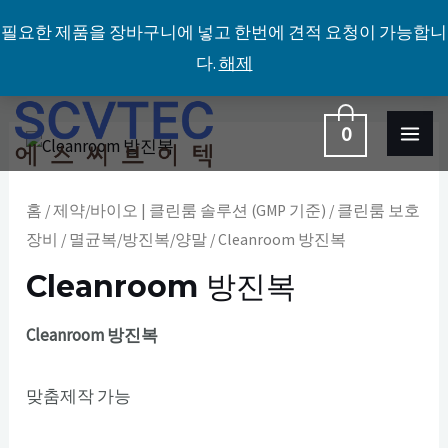
필요한 제품을 장바구니에 넣고 한번에 견적 요청이 가능합니
다.
해제
콘
MA
0
텐
Cleanroom
ME
츠
방
로
진
홈
/
제약/바이오 | 클린룸 솔루션 (GMP 기준)
/
클린룸 보호
건
복
장비
/
멸균복/방진복/양말
/ Cleanroom 방진복
너
수
Cleanroom 방진복
뛰
량
기
Cleanroom 방진복
맞춤제작 가능