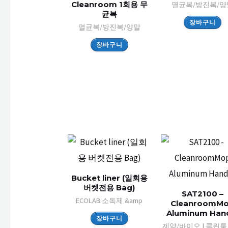
Cleanroom 1회용 무
멸균복/방진복/양
균복
장바구니
멸균복/방진복/양말
장바구니
Bucket liner (일회용
버켓전용 Bag)
SAT2100 –
ECOLAB 소독제 &amp
CleanroomM
Aluminum Han
장바구니
제약/바이오 | 클린룸