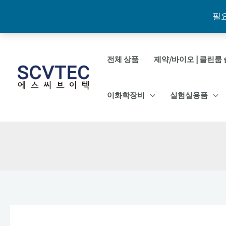
필
콘
텐
전체 상품
제약/바이오 | 클린룸 
츠
로
이화학장비
실험실용품
건
너
뛰
기