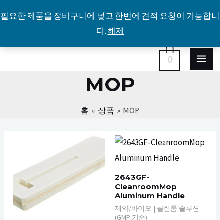
필요한 제품을 장바구니에 넣고 한번에 견적 요청이 가능합니
다.
해제
콘
MA
0
텐
MOP
ME
츠
로
홈
상품
MOP
건
너
뛰
기
2643GF-
CleanroomMop
Aluminum Handle
제약/바이오 | 클린룸 솔루션
(GMP 기준)