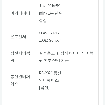
최대 99 hr 59
예약타이머
min / 1분 단위
설정
CLASS A PT-
온도센서
100 Ω Sensor
정전제어복
설정온도 및 정지 타이머 제어복
귀
귀 여부 선택 가능
RS-232C 통신
통신인터페
인터페이스
이스
[옵션]