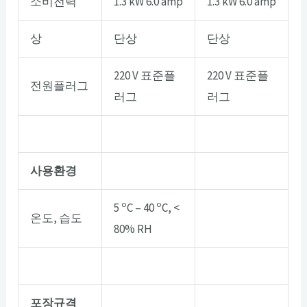
소비전력
1.3 kW 6.0 amp
1.3 kW 6.0 amp
상
단상
단상
220 V 표준플
220 V 표준플
전원플러그
러그
러그
사용환경
o
o
5
C – 40
C, <
온도, 습도
80% RH
포장규격