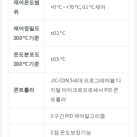
제어온도범
o
o
o
+0
C ~ +70
C, 0.1
C 제어
위
제어정밀도
o
±0.2
C
o
20.0
C 기준
온도분포도
o
±0.5
C
o
20.0
C 기준
JIC-CON 5세대 프로그래머블 디
콘트롤러
지털 마이크로프로세서 PID 콘
트롤러
3 구간 PID 제어알고리즘
3 점 온도보정기능