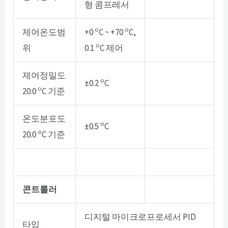
형 콤프레서
o
o
제어온도범
+0
C ~ +70
C,
o
위
0.1
C 제어
제어정밀도
o
±0.2
C
o
20.0
C 기준
온도분포도
o
±0.5
C
o
20.0
C 기준
콘트롤러
디지털 마이크로프로세서 PID
타입