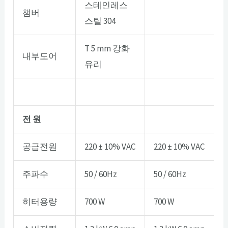
스테인레스
챔버
스틸 304
T 5 mm 강화
내부도어
유리
전 원
공급전원
220 ± 10% VAC
220 ± 10% VAC
주파수
50 / 60Hz
50 / 60Hz
히터용량
700 W
700 W