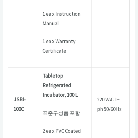
1 ea x Instruction
Manual
1 ea x Warranty
Certificate
Tabletop
Refrigerated
Incubator, 100 L
JSBI-
220 VAC 1~
100C
ph 50/60Hz
표준구성품 포함
2 ea x PVC Coated