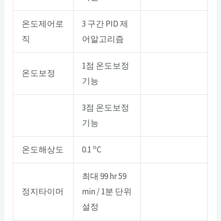
온도제어로
3 구간 PID 제
직
어알고리즘
1점 온도보정
온도보정
기능
3점 온도보정
기능
o
온도해상도
0.1
C
최대 99 hr 59
정지타이머
min / 1분 단위
설정