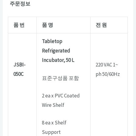
주문정보
품 번
품 명
전 원
Tabletop
Refrigerated
Incubator, 50 L
JSBI-
220 VAC 1~
050C
ph 50/60Hz
표준구성품 포함
2 ea x PVC Coated
Wire Shelf
8 ea x Shelf
Support