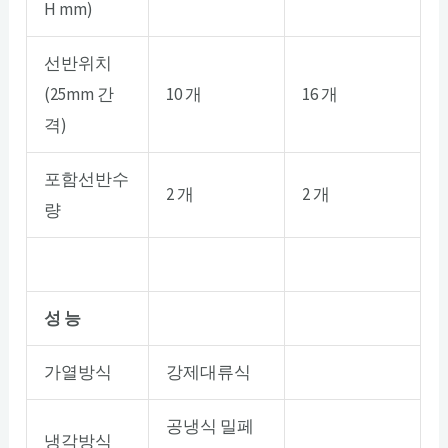
H mm)
선반위치
(25mm 간
10 개
16 개
격)
포함선반수
2 개
2 개
량
성 능
가열방식
강제대류식
공냉식 밀페
냉각방식