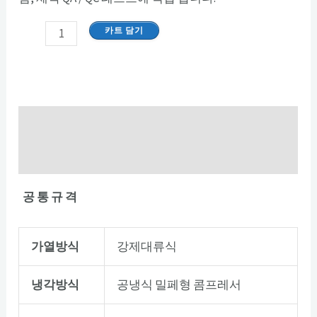
카트 담기
설명
추가 정보
공
통
규
격
가열방식
강제대류식
냉각방식
공냉식 밀페형 콤프레서