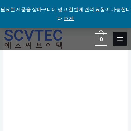
필요한 제품을 장바구니에 넣고 한번에 견적 요청이 가능합니
다.
해제
콘
MA
0
텐
탁
ME
츠
상
로
형
건
저
너
온
뛰
배
기
양
기
수
량