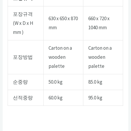
포장규격
630 x 650 x 870
660 x 720 x
(W x D x H
mm
1040 mm
mm )
Carton on a
Carton on a
포장방법
wooden
wooden
palette
palette
순중량
50.0 kg
85.0 kg
선적중량
60.0 kg
95.0 kg